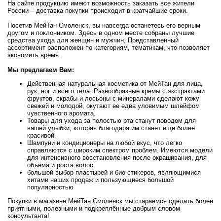
На сайте продукцию имеют возможность заказать все жители
России – доставка покупки происходит в кратчайшие сроки.
Посетив МейТан Смоленск, вы навсегда останетесь его верным
другом и поклонником. Здесь в одном месте собраны лучшие
средства ухода для женщин и мужчин, Представленный
ассортимент расположен по категориям, тематикам, что позволяет
экономить время.
Мы предлагаем Вам:
Действенная натуральная косметика от МейТан для лица,
рук, ног и всего тела. Разнообразные кремы с экстрактами
фруктов, скрабы и лосьоны с минералами сделают кожу
свежей и молодой, окутают ее едва уловимым шлейфом
чувственного аромата.
Товары для ухода за полостью рта станут поводом для
вашей улыбки, которая благодаря им станет еще более
красивой.
Шампуни и кондиционеры на любой вкус, что легко
справляются с широким спектром проблем. Имеются модели
для интенсивного восстановления после окрашивания, для
объема и роста волос.
большой выбор пластырей и био-стикеров, являющимися
хитами наших продаж и пользующиеся большой
популярностью
Покупки в магазине МейТан Смоленск мы стараемся сделать более
приятными, полезными и подкреплённые добрым словом
консультанта!